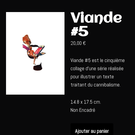
Viande
Aller
au
#5
contenu
20,00
€
Viande #5 est le cinquième
collage d’une série réalisée
pour illustrer un texte
traitant du cannibalisme.
14.8 x 17.5 cm.
Non Encadré
Ajouter au panier